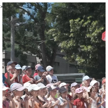
Haben Sie Ihr Passwort vergessen? Bitte geben Sie Ihren
Benutzernamen oder Ihre E-Mail-Adresse ein. Sie erhalten einen Link
per E-Mail, womit Sie sich ein neues Passwort erstellen können.
*
Benutzername oder E-Mail-Adresse
PASSWORT ZURÜCKSETZEN
Ein großes Dankeschön an unsere
Unterstützer!