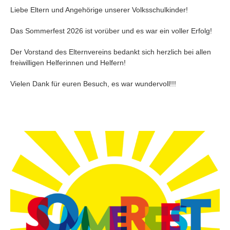
Volksschule Graz-Eggenberg des Vereins für
Liebe Eltern und Angehörige unserer Volksschulkinder!
Franziskanische Bildung
Das Sommerfest 2026 ist vorüber und es war ein voller Erfolg!
Der Vorstand des Elternvereins bedankt sich herzlich bei allen
vorstand@ev-schulschwestern.at
freiwilligen Helferinnen und Helfern!
Vielen Dank für euren Besuch, es war wundervoll!!!
LINKS
Impressum
Datenschutzerklärung
Statuten
Copyright ©
Elternverein der privaten Volksschule Graz-Eggenberg des
Vereins für Franziskanische Bildung
| Designed/Developed with love by
darehead.com