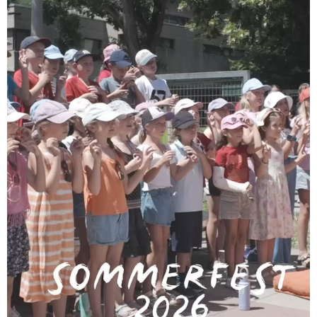
VORIGER
NÄCHSTER
Mehr als 350 Bücher haben den Besitzer gewechselt!
Weihnachtskarten 2025 – Bestellung bis 14.11!
Archiv
April 2026
März 2026
Oktober 2025
Juli 2025