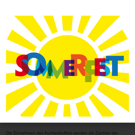
Bühne gegangen. Mehr als 900 Gäste haben das Fest besucht
und von der berührenden Eröffnung mit dem Auftritt des Chors
unserer Volksschule über die Rock & Roll Vorführung, dem
begeisternden Rahmenprogramm, der umfangreichen und
stressfreien kulinarischen Versorgung bis zur Überreichung der
Abschiedsgeschenke an die vierten Klassen und der
Überreichung der Tombola- und Schätzspielpreise einen
wunderschönen und abwechslungsreichen Nachmittag
verbracht.
Herzlichen Dank an die freiwilligen Helfer bei den verschiedenen
Aufgaben und Stationen wie Einlass, Kassa, Getränkestände,
Kuchenbuffet und Snackständen, bei Aufbau und Abbau! Ohne
euch und unseren gemeinsamen Einsatz könnte das
Sommerfest nicht stattfinden. Wir hoffen auf noch zahlreichere
Beteiligung im kommenden Jahr – wir gemeinsam für unsere
Kinder!
Die Einnahmen des Kuchenbuffets werden als Zeichen der